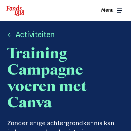
Overslaan
Menu
en
naar
de
inhoud
Activiteiten
gaan
Kruimelpad
Training
Campagne
voeren met
Canva
Zonder enige achtergrondkennis kan